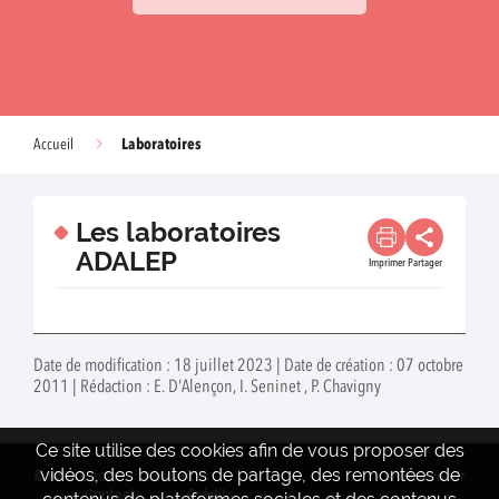
Laboratoires
Accueil
Les laboratoires
ADALEP
Imprimer
Partager
Date de modification : 18 juillet 2023 | Date de création : 07 octobre
2011 | Rédaction : E. D'Alençon, I. Seninet , P. Chavigny
Ce site utilise des cookies afin de vous proposer des
vidéos, des boutons de partage, des remontées de
© INRAE 2022
Actualités
www.inrae.fr
Contact
Crédits