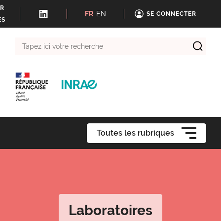
ER
FR
EN
SE CONNECTER
ÉS
Tapez
ici
votre
recherche
Toutes les rubriques
Laboratoires